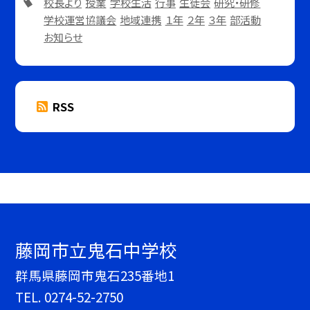
校長より
授業
学校生活
行事
生徒会
研究・研修
学校運営協議会
地域連携
１年
２年
３年
部活動
お知らせ
RSS
藤岡市立鬼石中学校
群馬県藤岡市鬼石235番地1
TEL.
0274-52-2750