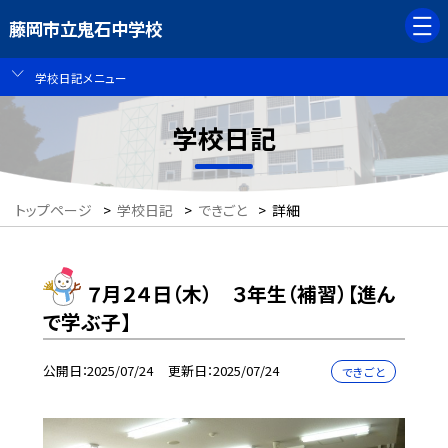
藤岡市立鬼石中学校
学校日記メニュー
学校日記
トップページ
>
学校日記
>
できごと
>
詳細
７月２４日（木） ３年生（補習）【進ん
で学ぶ子】
公開日
2025/07/24
更新日
2025/07/24
できごと