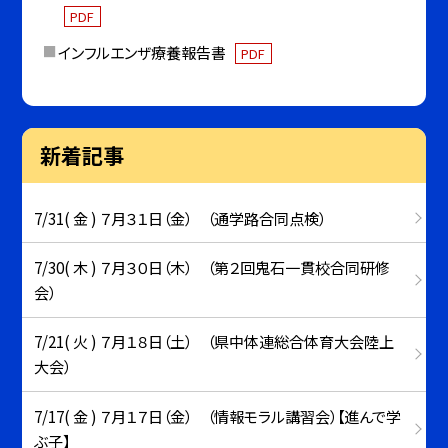
PDF
インフルエンザ療養報告書
PDF
新着記事
7/31( 金 ) ７月３１日（金） （通学路合同点検）
7/30( 木 ) ７月３０日（木） （第２回鬼石一貫校合同研修
会）
7/21( 火 ) ７月１８日（土） （県中体連総合体育大会陸上
大会）
7/17( 金 ) ７月１７日（金） （情報モラル講習会）【進んで学
ぶ子】