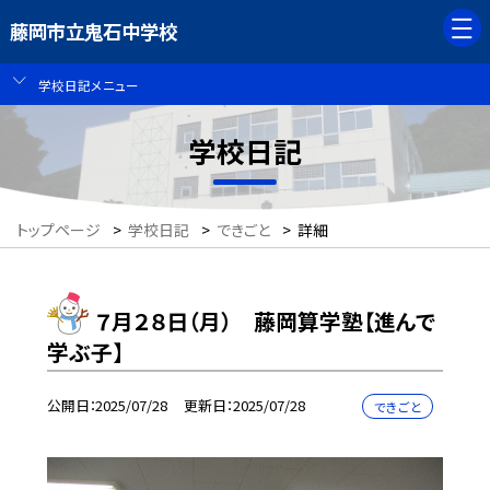
藤岡市立鬼石中学校
学校日記メニュー
学校日記
トップページ
>
学校日記
>
できごと
>
詳細
７月２８日（月） 藤岡算学塾【進んで
学ぶ子】
公開日
2025/07/28
更新日
2025/07/28
できごと