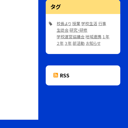
タグ
校長より
授業
学校生活
行事
生徒会
研究・研修
学校運営協議会
地域連携
１年
２年
３年
部活動
お知らせ
RSS