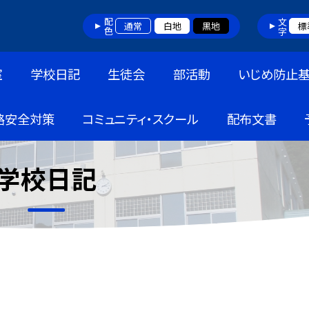
配色
文字
通常
白地
黒地
標
室
学校日記
生徒会
部活動
いじめ防止
路安全対策
コミュニティ・スクール
配布文書
学校日記