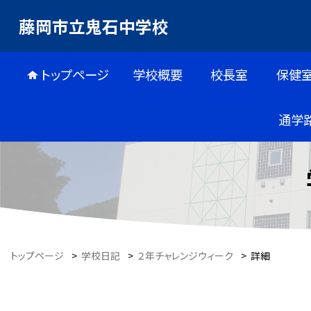
藤岡市立鬼石中学校
トップページ
学校概要
校長室
保健
通学
トップページ
>
学校日記
>
２年チャレンジウィーク
>
詳細