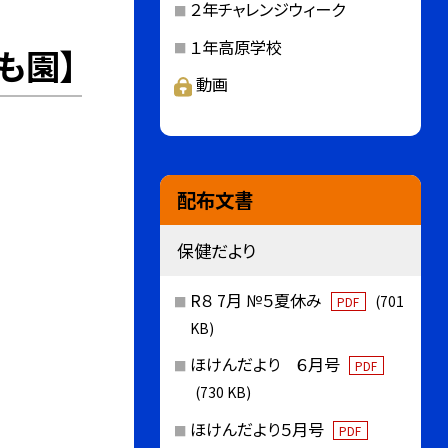
２年チャレンジウィーク
１年高原学校
も園】
動画
配布文書
保健だより
R８ 7月 №５夏休み
(701
PDF
KB)
ほけんだより ６月号
PDF
(730 KB)
ほけんだより５月号
PDF