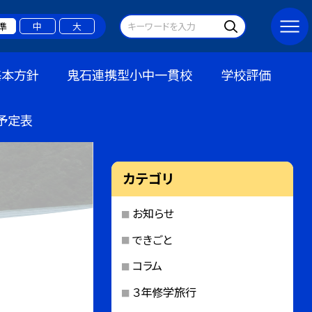
準
中
大
基本方針
鬼石連携型小中一貫校
学校評価
予定表
カテゴリ
お知らせ
できごと
コラム
３年修学旅行