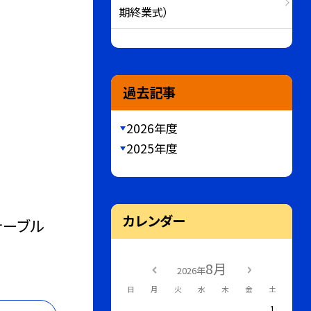
期終業式）
過去記事
2026年度
2025年度
カレンダー
テーブル
8月
2026年
日
月
火
水
木
金
土
1