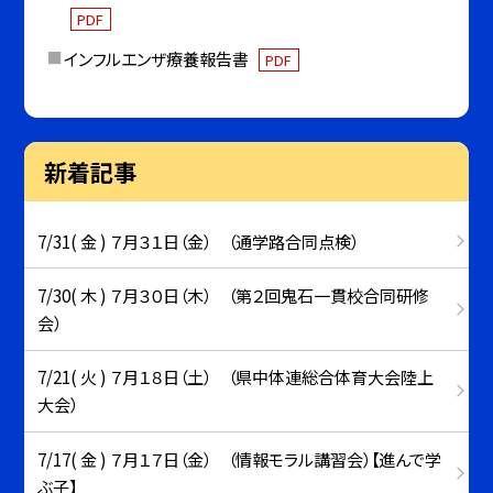
PDF
インフルエンザ療養報告書
PDF
新着記事
7/31( 金 ) ７月３１日（金） （通学路合同点検）
7/30( 木 ) ７月３０日（木） （第２回鬼石一貫校合同研修
会）
7/21( 火 ) ７月１８日（土） （県中体連総合体育大会陸上
大会）
7/17( 金 ) ７月１７日（金） （情報モラル講習会）【進んで学
ぶ子】