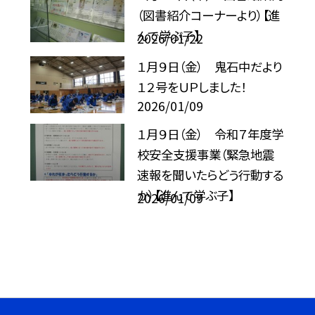
（図書紹介コーナーより）【進
んで学ぶ子】
2026/01/22
１月９日（金） 鬼石中だより
１２号をＵＰしました！
2026/01/09
１月９日（金） 令和７年度学
校安全支援事業（緊急地震
速報を聞いたらどう行動する
か）【進んで学ぶ子】
2026/01/09