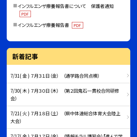
インフルエンザ療養報告書について 保護者通知
PDF
インフルエンザ療養報告書
PDF
新着記事
7/31( 金 ) ７月３１日（金） （通学路合同点検）
7/30( 木 ) ７月３０日（木） （第２回鬼石一貫校合同研修
会）
7/21( 火 ) ７月１８日（土） （県中体連総合体育大会陸上
大会）
7/17( 金 ) ７月１７日（金） （情報モラル講習会）【進んで学