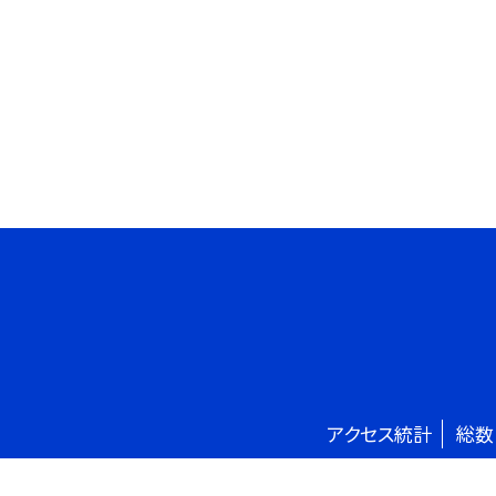
アクセス統計
総数
©藤岡市立鬼石中学校