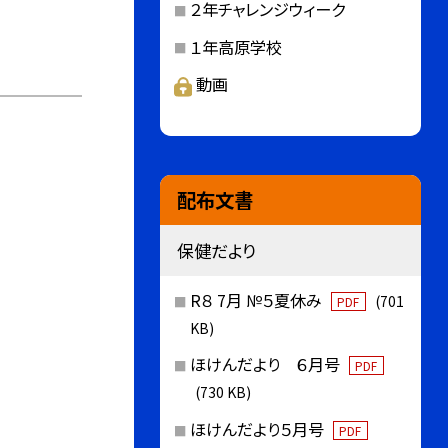
２年チャレンジウィーク
１年高原学校
動画
配布文書
保健だより
R８ 7月 №５夏休み
(701
PDF
KB)
ほけんだより ６月号
PDF
(730 KB)
ほけんだより５月号
PDF