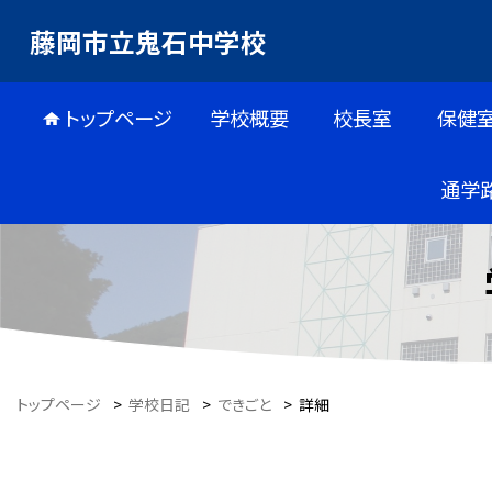
藤岡市立鬼石中学校
トップページ
学校概要
校長室
保健
通学
トップページ
>
学校日記
>
できごと
>
詳細