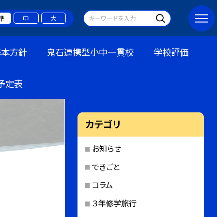
準
中
大
基本方針
鬼石連携型小中一貫校
学校評価
予定表
カテゴリ
お知らせ
できごと
コラム
３年修学旅行