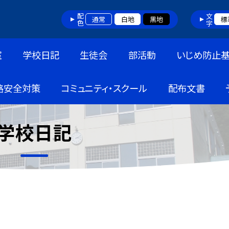
配色
文字
通常
白地
黒地
標
室
学校日記
生徒会
部活動
いじめ防止
路安全対策
コミュニティ・スクール
配布文書
学校日記