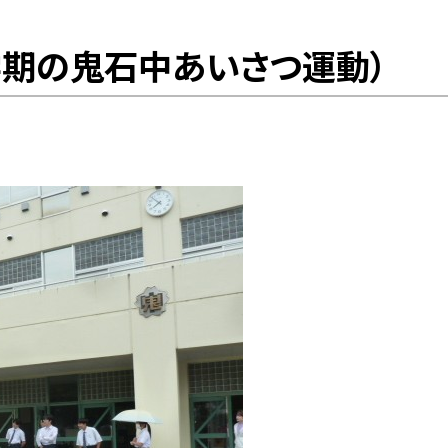
１学期の鬼石中あいさつ運動）