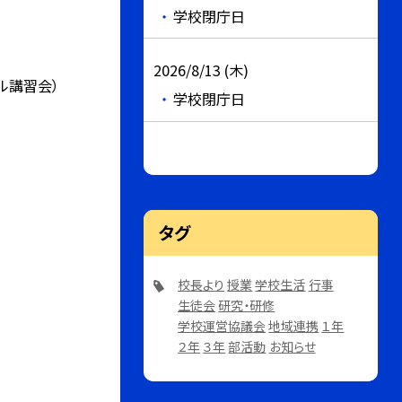
学校閉庁日
2026/8/13 (木)
ル講習会）
学校閉庁日
タグ
校長より
授業
学校生活
行事
生徒会
研究・研修
学校運営協議会
地域連携
１年
２年
３年
部活動
お知らせ