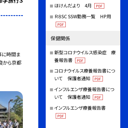
修学旅行３
ほけんだより 4月
PDF
Ｒ８SC SSW勤務一覧 HP用
PDF
保健関係
新型コロナウイルス感染症 療
事に時間ま
養報告書
PDF
良から京都
コロナウイルス療養報告書につ
いて 保護者通知
PDF
インフルエンザ療養報告書につ
いて 保護者通知
PDF
インフルエンザ療養報告書
PDF