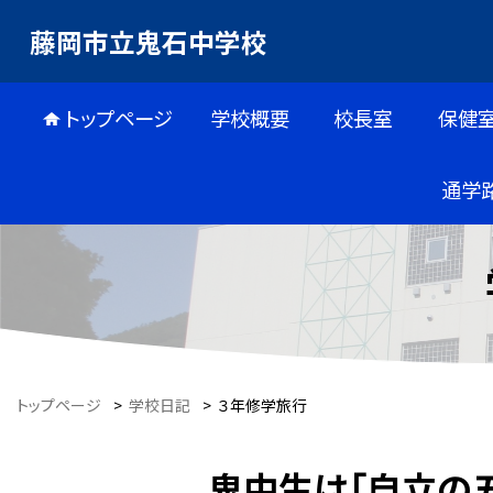
藤岡市立鬼石中学校
トップページ
学校概要
校長室
保健
通学
トップページ
>
学校日記
>
３年修学旅行
鬼中生は「自立の五