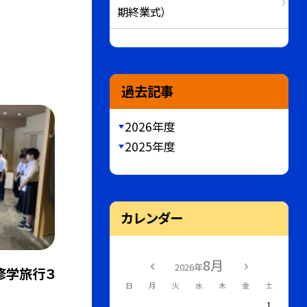
期終業式）
過去記事
2026年度
2025年度
カレンダー
8月
2026年
修学旅行３
日
月
火
水
木
金
土
1