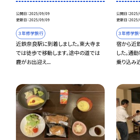
公開日
2025/09/09
公開日
2025/
更新日
2025/09/09
更新日
2025/
３年修学旅行
３年修学旅
近鉄奈良駅に到着しました。東大寺ま
宿から近
では徒歩で移動します。途中の道では
した。通勤
鹿がお出迎え...
乗り込み近.