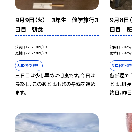
９月９日（火） ３年生 修学旅行３
９月８日
日目 朝食
日目 
公開日
2025/09/09
公開日
2025/
更新日
2025/09/09
更新日
2025/
３年修学旅行
３年修学旅
三日目は少し早めに朝食です。今日は
各部屋で
最終日。このあとは出発の準備を進め
とは、班
ます。
終日。昨日.