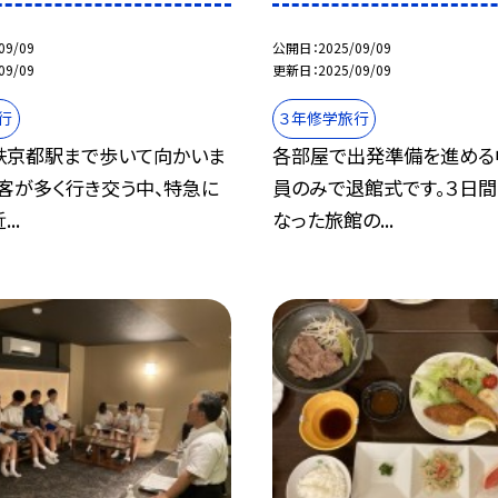
09/09
公開日
2025/09/09
09/09
更新日
2025/09/09
行
３年修学旅行
鉄京都駅まで歩いて向かいま
各部屋で出発準備を進める
客が多く行き交う中、特急に
員のみで退館式です。３日
..
なった旅館の...