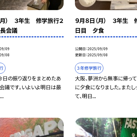
（月） ３年生 修学旅行２
９月８日（月） ３年生 
班長会議
日目 夕食
09/09
公開日
2025/09/09
09/08
更新日
2025/09/08
行
３年修学旅行
今日の振り返りをまとめたあ
大阪、夢洲から無事に帰って
長会議です。いよいよ明日は最
に夕食になりました。またし
..
て、明日...