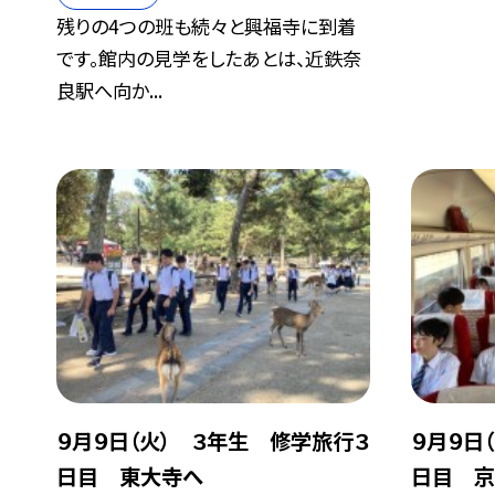
残りの4つの班も続々と興福寺に到着
です。館内の見学をしたあとは、近鉄奈
良駅へ向か...
９月９日（火） ３年生 修学旅行３
９月９日
日目 東大寺へ
日目 京