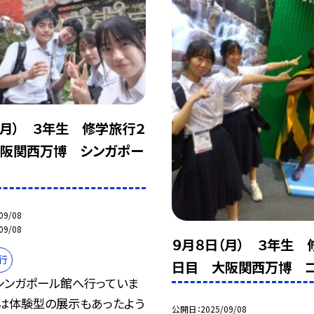
（月） ３年生 修学旅行２
阪関西万博 シンガポー
09/08
09/08
９月８日（月） ３年生 
行
日目 大阪関西万博 
シンガポール館へ行っていま
内は体験型の展示もあったよう
公開日
2025/09/08