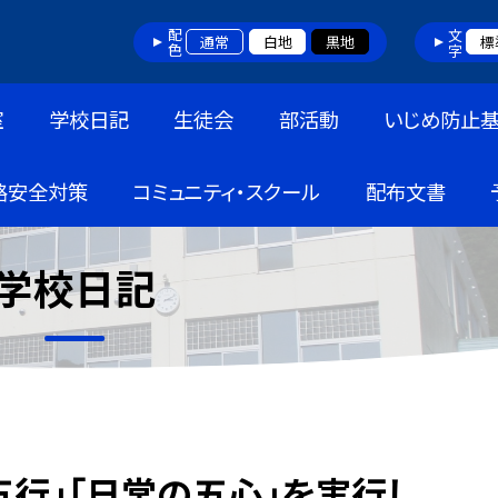
配色
文字
通常
白地
黒地
標
室
学校日記
生徒会
部活動
いじめ防止
路安全対策
コミュニティ・スクール
配布文書
学校日記
行」「日常の五心」を実行し、