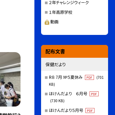
２年チャレンジウィーク
１年高原学校
動画
配布文書
保健だより
R８ 7月 №５夏休み
(701
PDF
KB)
ほけんだより ６月号
PDF
(730 KB)
ほけんだより５月号
PDF