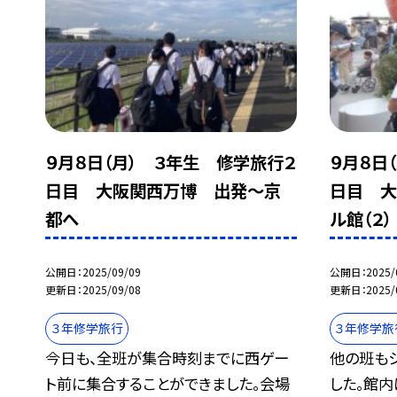
９月８日（月） ３年生 修学旅行２
９月８日
日目 大阪関西万博 出発〜京
日目 大
都へ
ル館（２）
公開日
2025/09/09
公開日
2025/
更新日
2025/09/08
更新日
2025/
３年修学旅行
３年修学旅
今日も、全班が集合時刻までに西ゲー
他の班も
ト前に集合することができました。会場
した。館