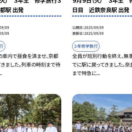
（火） ３年生 修学旅行３
９月９日（火） ３年生 
都駅 出発
日目 近鉄奈良駅 出発
09/09
公開日
2025/09/09
09/09
更新日
2025/09/09
行
３年修学旅行
の車内で昼食を済ませ、京都
全員が班別行動を終え、無
てきました。列車の時刻まで待
でに駅に戻ってきました。奈
.
まで特急に...