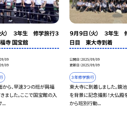
（火） ３年生 修学旅行３
９月９日（火） ３年生 
福寺 国宝館
日目 東大寺到着
09/09
公開日
2025/09/09
09/09
更新日
2025/09/09
行
３年修学旅行
面から、早速3つの班が興福
東大寺に到着しました。鏡
てきました。ここで国宝館の入
を背景に記念撮影！大仏殿
..
から班別行動...