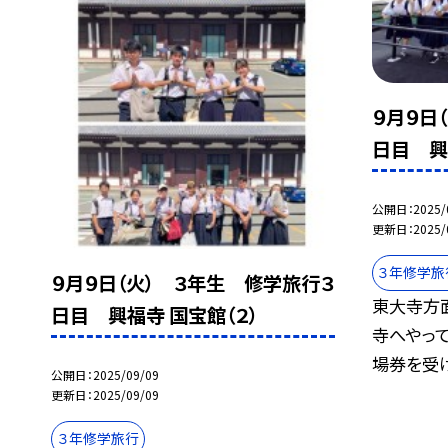
９月９日
日目 興
公開日
2025/
更新日
2025/
３年修学旅
９月９日（火） ３年生 修学旅行３
東大寺方
日目 興福寺 国宝館（２）
寺へやっ
場券を受け.
公開日
2025/09/09
更新日
2025/09/09
３年修学旅行