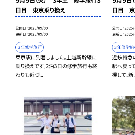
９月９日（火） ３年生 修学旅行３
９月９日
日目 東京乗り換え
日目 京
公開日
2025/09/09
公開日
2025/
更新日
2025/09/09
更新日
2025/
３年修学旅行
３年修学旅
東京駅に到着しました。上越新幹線に
近鉄特急
乗り換えです。2泊3日の修学旅行も終
駅へ戻っ
わりも近づ...
機して、新..