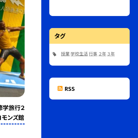
タグ
授業
学校生活
行事
２年
３年
RSS
修学旅行２
コモンズ館