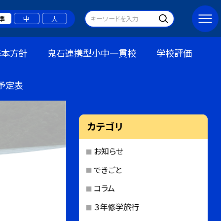
準
中
大
基本方針
鬼石連携型小中一貫校
学校評価
予定表
カテゴリ
お知らせ
できごと
コラム
３年修学旅行