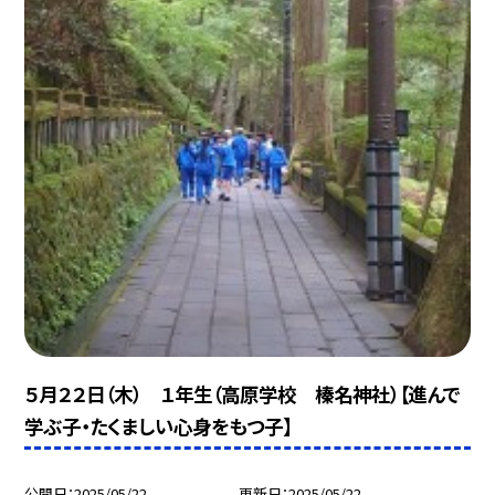
５月２２日（木） １年生（高原学校 榛名神社）【進んで
学ぶ子・たくましい心身をもつ子】
公開日
2025/05/22
更新日
2025/05/22