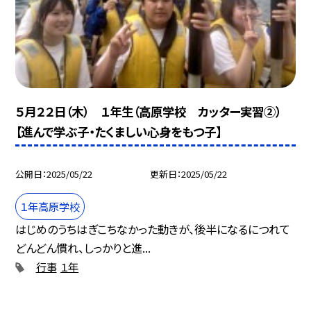
５月２２日（木） １年生（高原学校 カッター実習②）
【進んで学ぶ子・たくましい心身をもつ子】
公開日
2025/05/22
更新日
2025/05/22
１年高原学校
はじめのうちはぎこちなかった動きが、後半になるにつれて
どんどん慣れ、しっかりと進...
行事
１年