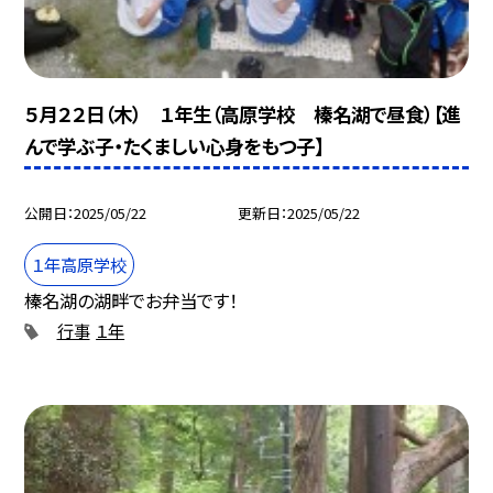
５月２２日（木） １年生（高原学校 榛名湖で昼食）【進
んで学ぶ子・たくましい心身をもつ子】
公開日
2025/05/22
更新日
2025/05/22
１年高原学校
榛名湖の湖畔でお弁当です！
行事
１年