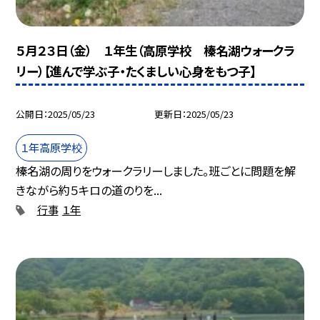
５月２３日（金） １年生（高原学校 榛名湖ウォークラ
リー）【進んで学ぶ子・たくましい心身をもつ子】
公開日
2025/05/23
更新日
2025/05/23
１年高原学校
榛名湖の周りをウォークラリーしました。班ごとに問題を解
きながら約５キロの道のりを...
行事
１年