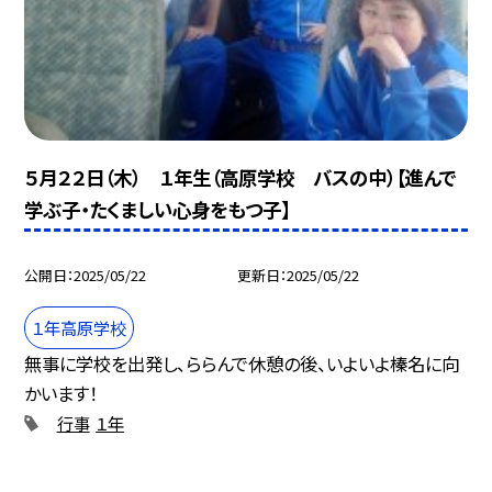
５月２２日（木） １年生（高原学校 バスの中）【進んで
学ぶ子・たくましい心身をもつ子】
公開日
2025/05/22
更新日
2025/05/22
１年高原学校
無事に学校を出発し、ららんで休憩の後、いよいよ榛名に向
かいます！
行事
１年