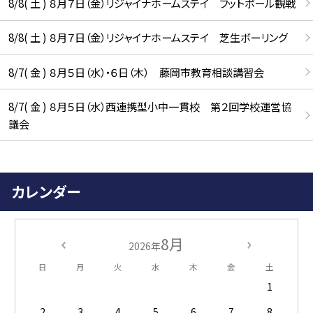
8/8( 土 ) ８月７日（金）リジャイナホームステイ フットボール観戦
8/8( 土 ) ８月７日（金）リジャイナホームステイ 芝生ボーリング
8/7( 金 ) ８月５日（水）・６日（木） 藤岡市教育相談講習会
8/7( 金 ) ８月５日（水）西連携型小中一貫校 第２回学校運営協
議会
カレンダー
8月
2026年
日
月
火
水
木
金
土
1
2
3
4
5
6
7
8