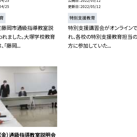
04/25
公開日
2022/05/12
04/25
更新日
2022/05/12
育
特別支援教育
度藤岡市通級指導教室説
特別支援講習会がオンライン
われました。大塚学校教育
れ、各校の特別支援教育担当
「藤岡...
方に参加していた...
（金）通級指導教室説明会