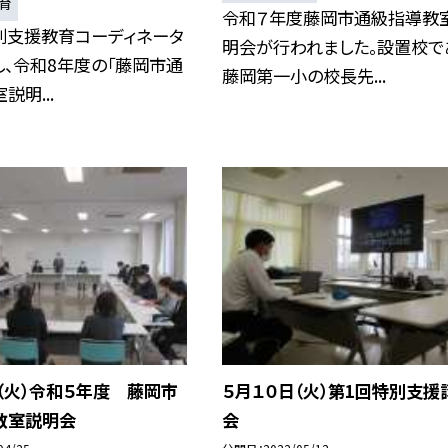
育
令和７年度藤岡市通級指導教
別支援教育コーディネータ
明会が行われました。設置校で
、令和8年度の「藤岡市通
藤岡第一小の校長先...
説明...
（火）令和５年度 藤岡市
５月１０日（火）第1回特別支援
教室説明会
会