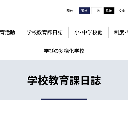
配色
通常
白地
黒地
文字
育活動
学校教育課日誌
小・中学校他
制度・
学びの多様化学校
学校教育課日誌