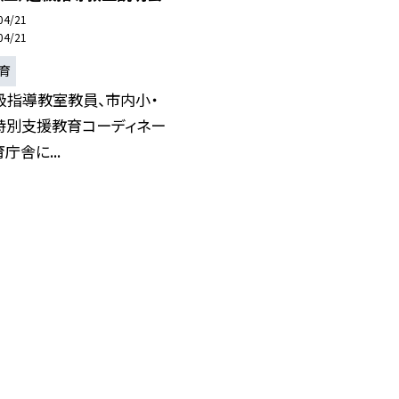
04/21
04/21
育
級指導教室教員、市内小・
特別支援教育コーディネー
庁舎に...