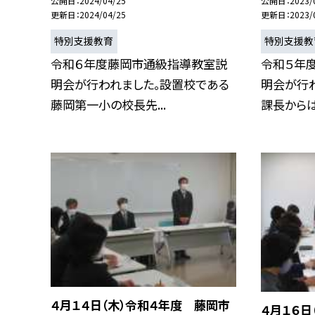
公開日
2024/04/25
公開日
2023/
更新日
2024/04/25
更新日
2023/
特別支援教育
特別支援教
令和６年度藤岡市通級指導教室説
令和５年
明会が行われました。設置校である
明会が行
藤岡第一小の校長先...
課長からは、
４月１４日（木）令和４年度 藤岡市
４月１６日