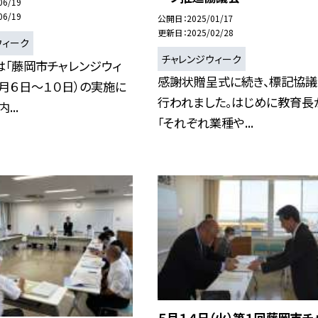
06/19
06/19
公開日
2025/01/17
更新日
2025/02/28
ウィーク
チャレンジウィーク
は「藤岡市チャレンジウィ
感謝状贈呈式に続き、標記協
０月６日〜１０日）の実施に
行われました。はじめに教育長
...
「それぞれ業種や...
５月１４日（火）第１回藤岡市チ