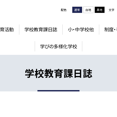
配色
通常
白地
黒地
文字
育活動
学校教育課日誌
小・中学校他
制度・
学びの多様化学校
学校教育課日誌