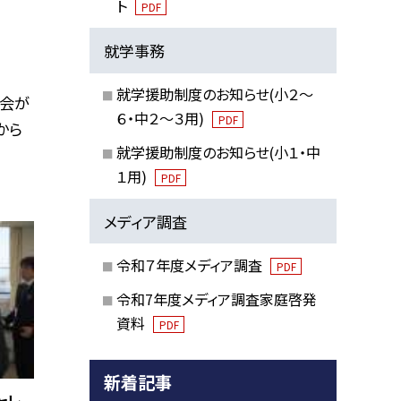
ト
PDF
就学事務
就学援助制度のお知らせ(小２～
議会が
６・中２～３用)
PDF
から
就学援助制度のお知らせ(小１・中
１用)
PDF
メディア調査
令和７年度メディア調査
PDF
令和7年度メディア調査家庭啓発
資料
PDF
新着記事
ャレ