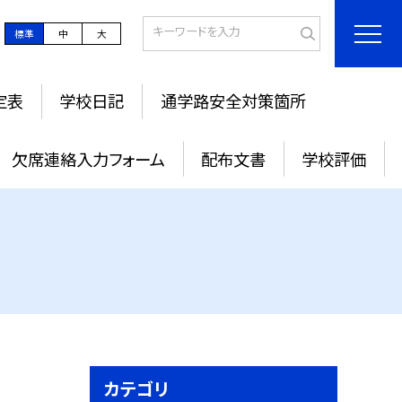
標準
中
大
定表
学校日記
通学路安全対策箇所
欠席連絡入力フォーム
配布文書
学校評価
カテゴリ