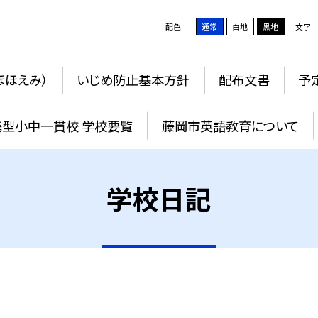
配色
通常
白地
黒地
文字
ほほえみ）
いじめ防止基本方針
配布文書
予
携型小中一貫校 学校要覧
藤岡市英語教育について
学校日記