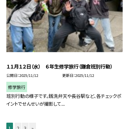
１１月１２日（水） ６年生修学旅行（鎌倉班別行動）
公開日
2025/11/12
更新日
2025/11/12
修学旅行
班別行動の様子です。銭洗弁天や長谷駅など、各チェックポ
イントでせんせいが撮影して...
1
2
3
»