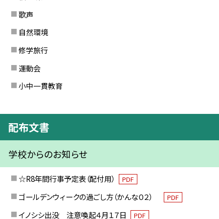
歌声
自然環境
修学旅行
運動会
小中一貫教育
配布文書
学校からのお知らせ
☆R8年間行事予定表（配付用）
PDF
ゴールデンウィークの過ごし方（かんな０２）
PDF
イノシシ出没 注意喚起４月１７日
PDF