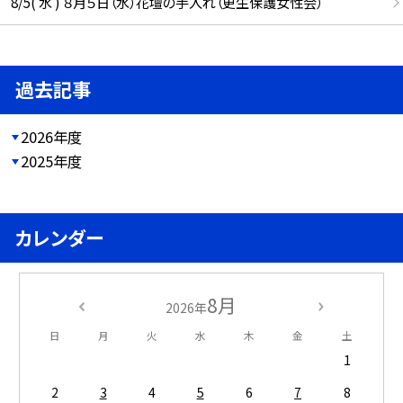
8/5( 水 ) ８月５日（水）花壇の手入れ（更生保護女性会）
過去記事
2026年度
2025年度
カレンダー
8月
2026年
日
月
火
水
木
金
土
1
2
3
4
5
6
7
8