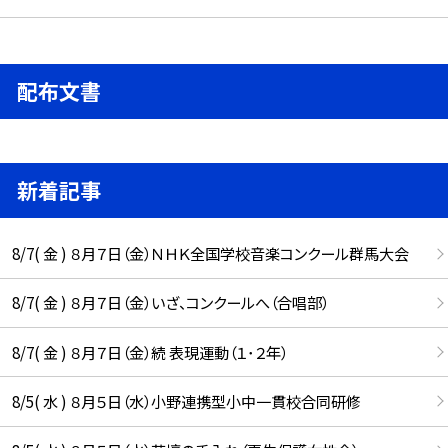
配布文書
新着記事
8/7( 金 ) ８月７日（金）ＮＨＫ全国学校音楽コンクール群馬大会
8/7( 金 ) ８月７日（金）いざ、コンクールへ（合唱部）
8/7( 金 ) ８月７日（金）続 表現運動（１･２年）
8/5( 水 ) ８月５日（水）小野連携型小中一貫校合同研修