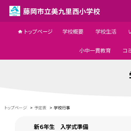
藤岡市立美九里西小学校
トップページ
学校概要
学校生活
小中一貫教育
コ
トップページ
>
予定表
>
学校行事
新６年生 入学式準備