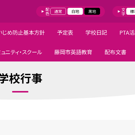
配色
文字
通常
白地
黒地
標
いじめ防止基本方針
予定表
学校日記
PTA
ミュニティ・スクール
藤岡市英語教育
配布文書
学校行事