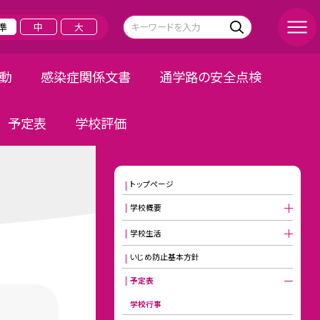
準
中
大
活動
感染症関係文書
通学路の安全点検
予定表
学校評価
トップページ
学校概要
学校生活
いじめ防止基本方針
予定表
学校行事