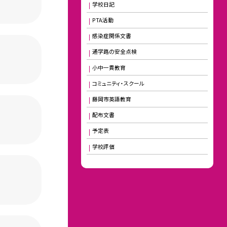
学校日記
PTA活動
感染症関係文書
通学路の安全点検
小中一貫教育
コミュニティ・スクール
藤岡市英語教育
配布文書
予定表
学校評価