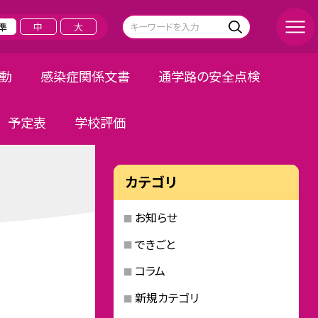
準
中
大
活動
感染症関係文書
通学路の安全点検
予定表
学校評価
カテゴリ
お知らせ
できごと
コラム
新規カテゴリ