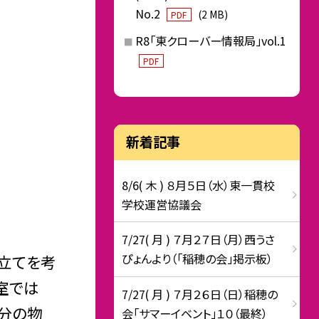
No.2
(2 MB)
PDF
R8「東クローバー情報局」vol.1
PDF
新着記事
8/6( 木 ) ８月５日（水）東一貫校
学校運営協議会
7/27( 月 ) ７月２７日（月）西うさ
ぴょんより（「稲穂の会」掲示板）
み立てを考
教室では
7/27( 月 ) ７月２６日（日）稲穂の
自分の物
会「サマーイベント」１０（最終）