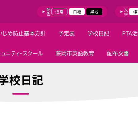
配色
文字
通常
白地
黒地
標
いじめ防止基本方針
予定表
学校日記
PTA
ミュニティ・スクール
藤岡市英語教育
配布文書
学校日記