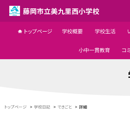
藤岡市立美九里西小学校
トップページ
学校概要
学校生活
小中一貫教育
コ
トップページ
>
学校日記
>
できごと
>
詳細