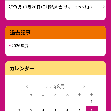
7/27( 月 ) ７月２６日（日）稲穂の会「サマーイベント」８
過去記事
2026年度
カレンダー
8月
2026年
日
月
火
水
木
金
土
1
2
3
4
5
6
7
8