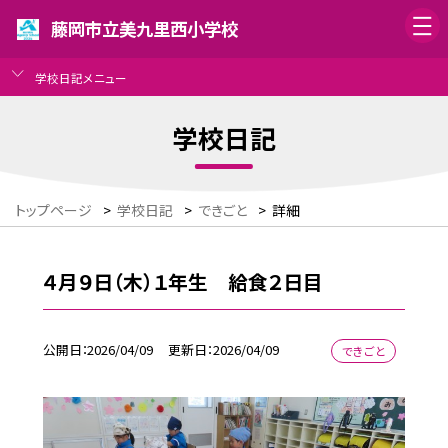
藤岡市立美九里西小学校
学校日記メニュー
学校日記
トップページ
>
学校日記
>
できごと
>
詳細
４月９日（木）１年生 給食２日目
公開日
2026/04/09
更新日
2026/04/09
できごと