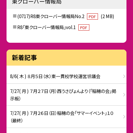
東クローバー情報局
(0717)R8東クローバー情報局No.2
(2 MB)
PDF
R8「東クローバー情報局」vol.1
PDF
新着記事
8/6( 木 ) ８月５日（水）東一貫校学校運営協議会
7/27( 月 ) ７月２７日（月）西うさぴょんより（「稲穂の会」掲
示板）
7/27( 月 ) ７月２６日（日）稲穂の会「サマーイベント」１０
（最終）