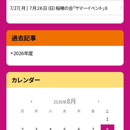
7/27( 月 ) ７月２６日（日）稲穂の会「サマーイベント」８
過去記事
2026年度
カレンダー
8月
2026年
日
月
火
水
木
金
土
1
2
3
4
5
6
7
8