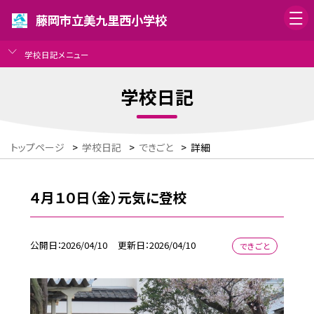
藤岡市立美九里西小学校
学校日記メニュー
学校日記
トップページ
>
学校日記
>
できごと
>
詳細
４月１０日（金）元気に登校
公開日
2026/04/10
更新日
2026/04/10
できごと