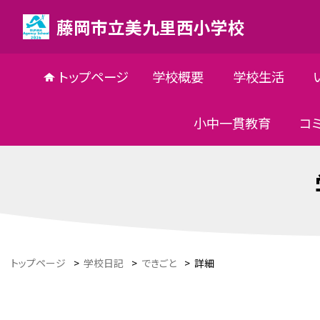
藤岡市立美九里西小学校
トップページ
学校概要
学校生活
小中一貫教育
コ
トップページ
>
学校日記
>
できごと
>
詳細