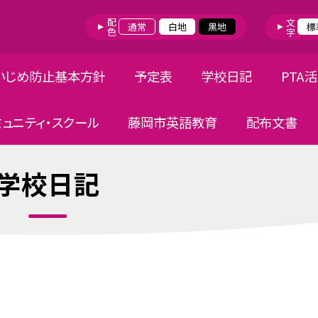
配色
文字
通常
白地
黒地
標
いじめ防止基本方針
予定表
学校日記
PTA
ミュニティ・スクール
藤岡市英語教育
配布文書
学校日記