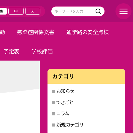
準
中
大
活動
感染症関係文書
通学路の安全点検
予定表
学校評価
カテゴリ
お知らせ
できごと
コラム
新規カテゴリ