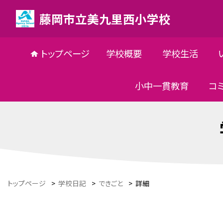
藤岡市立美九里西小学校
トップページ
学校概要
学校生活
小中一貫教育
コ
トップページ
>
学校日記
>
できごと
>
詳細