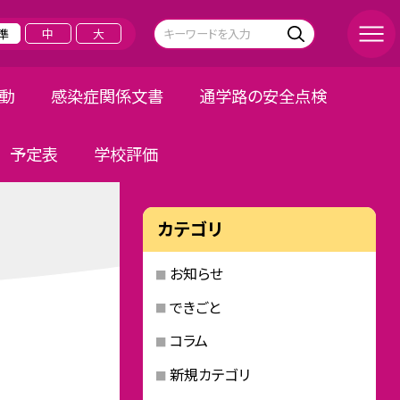
準
中
大
活動
感染症関係文書
通学路の安全点検
予定表
学校評価
カテゴリ
お知らせ
できごと
コラム
新規カテゴリ