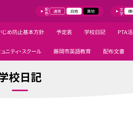
配色
文字
通常
白地
黒地
標
いじめ防止基本方針
予定表
学校日記
PTA
ミュニティ・スクール
藤岡市英語教育
配布文書
学校日記