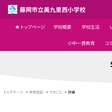
藤岡市立美九里西小学校
トップページ
学校概要
学校生活
小中一貫教育
コ
トップページ
>
学校日記
>
できごと
>
詳細