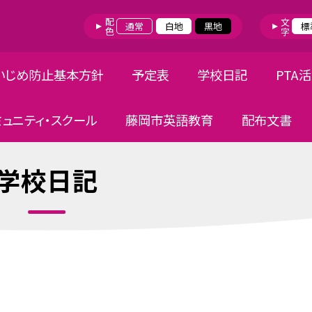
配色
文字
通常
白地
黒地
標
いじめ防止基本方針
予定表
学校日記
PTA
ミュニティ・スクール
藤岡市英語教育
配布文書
学校日記