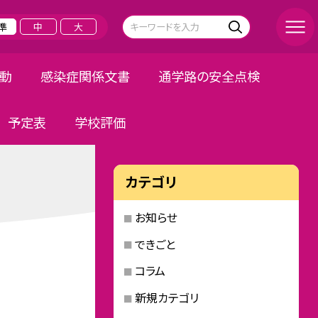
準
中
大
活動
感染症関係文書
通学路の安全点検
予定表
学校評価
カテゴリ
お知らせ
できごと
コラム
新規カテゴリ