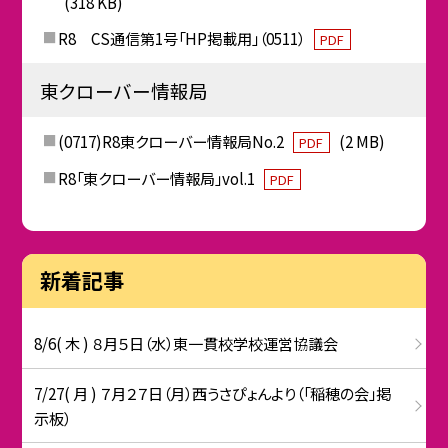
(318 KB)
R8 CS通信第1号「HP掲載用」（0511）
PDF
東クローバー情報局
(0717)R8東クローバー情報局No.2
(2 MB)
PDF
R8「東クローバー情報局」vol.1
PDF
新着記事
8/6( 木 ) ８月５日（水）東一貫校学校運営協議会
7/27( 月 ) ７月２７日（月）西うさぴょんより（「稲穂の会」掲
示板）