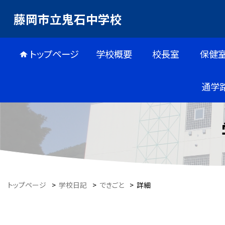
藤岡市立鬼石中学校
トップページ
学校概要
校長室
保健
通学
トップページ
>
学校日記
>
できごと
>
詳細