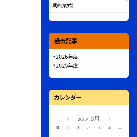
期終業式）
過去記事
2026年度
2025年度
カレンダー
8月
2026年
日
月
火
水
木
金
土
1