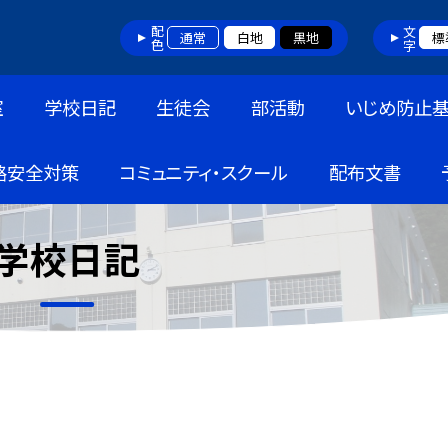
配色
文字
通常
白地
黒地
標
室
学校日記
生徒会
部活動
いじめ防止
路安全対策
コミュニティ・スクール
配布文書
学校日記