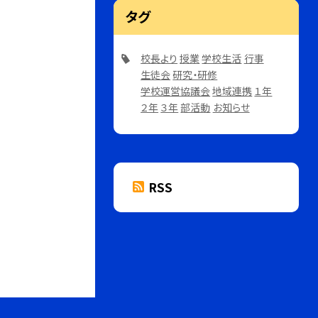
タグ
校長より
授業
学校生活
行事
生徒会
研究・研修
学校運営協議会
地域連携
１年
２年
３年
部活動
お知らせ
RSS