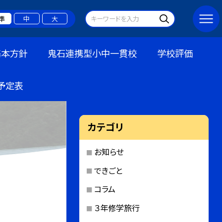
準
中
大
基本方針
鬼石連携型小中一貫校
学校評価
予定表
カテゴリ
お知らせ
できごと
コラム
３年修学旅行