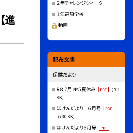
２年チャレンジウィーク
１年高原学校
【進
動画
配布文書
保健だより
R８ 7月 №５夏休み
(701
PDF
KB)
ほけんだより ６月号
PDF
(730 KB)
ほけんだより５月号
PDF