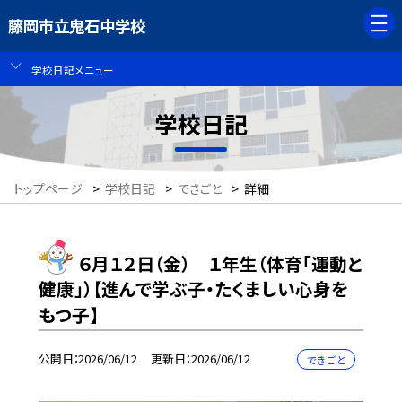
藤岡市立鬼石中学校
学校日記メニュー
学校日記
トップページ
>
学校日記
>
できごと
>
詳細
６月１２日（金） １年生（体育「運動と
健康」）【進んで学ぶ子・たくましい心身を
もつ子】
公開日
2026/06/12
更新日
2026/06/12
できごと