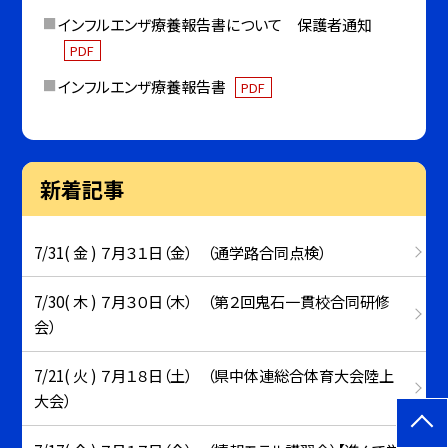
インフルエンザ療養報告書について 保護者通知
PDF
インフルエンザ療養報告書
PDF
新着記事
7/31( 金 ) ７月３１日（金） （通学路合同点検）
7/30( 木 ) ７月３０日（木） （第２回鬼石一貫校合同研修
会）
7/21( 火 ) ７月１８日（土） （県中体連総合体育大会陸上
大会）