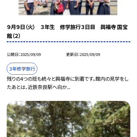
９月９日（火） ３年生 修学旅行３日目 興福寺 国宝
館（２）
公開日
2025/09/09
更新日
2025/09/09
３年修学旅行
残りの4つの班も続々と興福寺に到着です。館内の見学をし
たあとは、近鉄奈良駅へ向か...