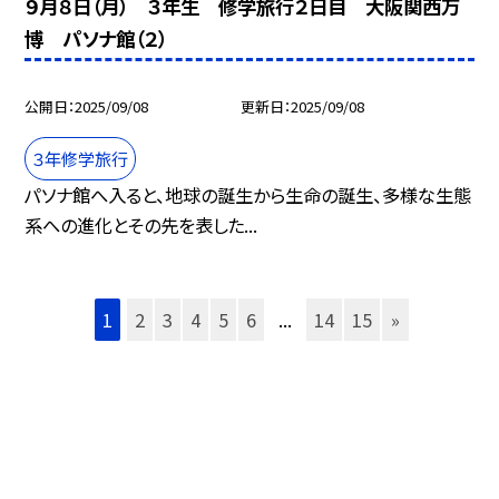
９月８日（月） ３年生 修学旅行２日目 大阪関西万
博 パソナ館（２）
公開日
2025/09/08
更新日
2025/09/08
３年修学旅行
パソナ館へ入ると、地球の誕生から生命の誕生、多様な生態
系への進化とその先を表した...
1
2
3
4
5
6
...
14
15
»