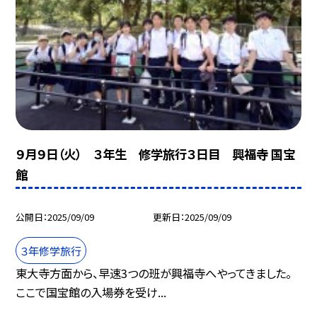
９月９日（火） ３年生 修学旅行３日目 興福寺 国宝
館
公開日
2025/09/09
更新日
2025/09/09
３年修学旅行
東大寺方面から、早速3つの班が興福寺へやってきました。
ここで国宝館の入場券を受け...