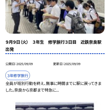
９月９日（火） ３年生 修学旅行３日目 近鉄奈良駅
出発
公開日
2025/09/09
更新日
2025/09/09
３年修学旅行
全員が班別行動を終え、無事に時間までに駅に戻ってきま
した。奈良から京都まで特急に...