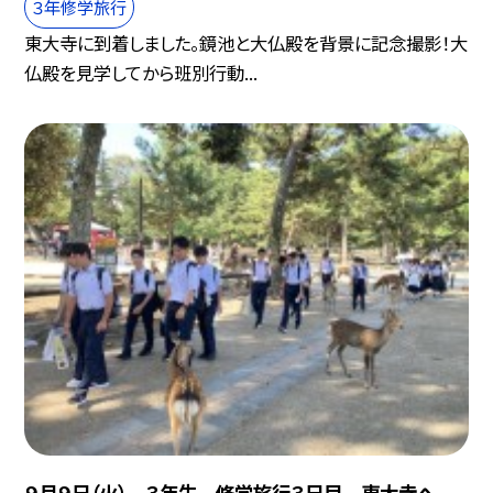
３年修学旅行
東大寺に到着しました。鏡池と大仏殿を背景に記念撮影！大
仏殿を見学してから班別行動...
９月９日（火） ３年生 修学旅行３日目 東大寺へ