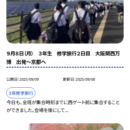
９月８日（月） ３年生 修学旅行２日目 大阪関西万
博 出発〜京都へ
公開日
2025/09/09
更新日
2025/09/08
３年修学旅行
今日も、全班が集合時刻までに西ゲート前に集合すること
ができました。会場を後にして...