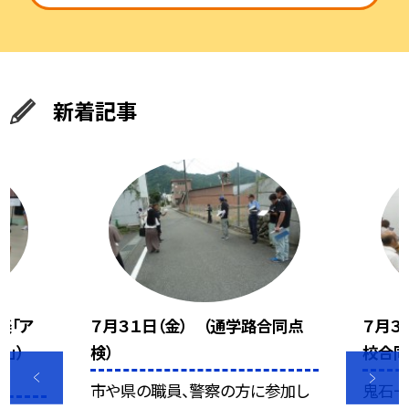
新着記事
楽「ア
７月３１日（金） （通学路合同点
７月３
」）
検）
校合同
市や県の職員、警察の方に参加し
鬼石一