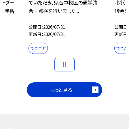
コーダー
ていただき、鬼石中校区の通学路
北小）
いも学習
合同点検を行いました...
修会を
公開日
2026/07/31
公開日
更新日
2026/07/31
更新日
できごと
できご
もっと見る