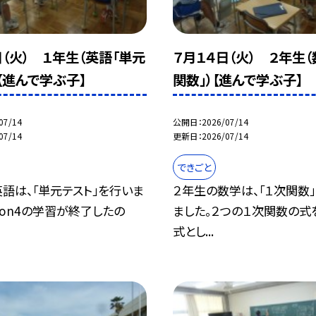
日（火） １年生（英語「単元
７月１４日（火） ２年生（
）【進んで学ぶ子】
関数」）【進んで学ぶ子】
07/14
公開日
2026/07/14
07/14
更新日
2026/07/14
できごと
語は、「単元テスト」を行いま
２年生の数学は、「１次関数
sson4の学習が終了したの
ました。２つの１次関数の式
式とし...