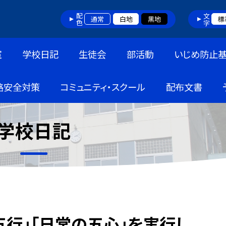
配色
文字
通常
白地
黒地
標
室
学校日記
生徒会
部活動
いじめ防止
路安全対策
コミュニティ・スクール
配布文書
学校日記
行」「日常の五心」を実行し、