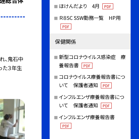
体連総合体
ほけんだより 4月
PDF
Ｒ８SC SSW勤務一覧 HP用
PDF
保健関係
新型コロナウイルス感染症 療
れ、鬼石中
養報告書
PDF
った３年生
コロナウイルス療養報告書につ
いて 保護者通知
PDF
インフルエンザ療養報告書につ
いて 保護者通知
PDF
インフルエンザ療養報告書
PDF