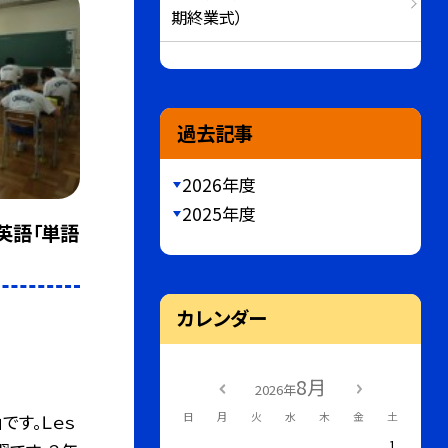
期終業式）
過去記事
2026年度
2025年度
（英語「単語
カレンダー
8月
2026年
です。Ｌｅｓ
日
月
火
水
木
金
土
1