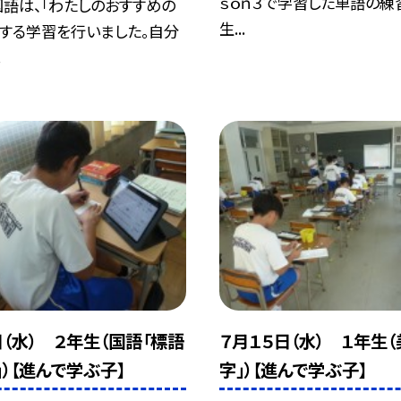
ｓｏｎ３で学習した単語の練
語は、「わたしのおすすめの
生...
介する学習を行いました。自分
.
日（水） ２年生（国語「標語
７月１５日（水） １年生
」）【進んで学ぶ子】
字」）【進んで学ぶ子】