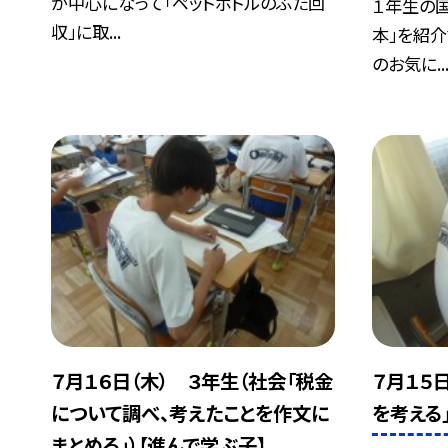
が中心になって「ペットボトルのふた回
１年生の国
収」に取...
本」を紹
のお気に..
７月１６日（木） ３年生（社会「税金
７月１５
について調べ、考えたことを作文に
を考える
まとめる」）【進んで学ぶ子】