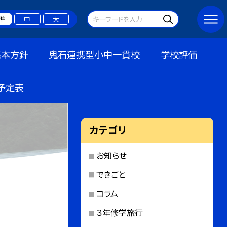
準
中
大
基本方針
鬼石連携型小中一貫校
学校評価
予定表
カテゴリ
お知らせ
できごと
コラム
３年修学旅行