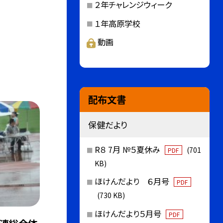
２年チャレンジウィーク
１年高原学校
動画
配布文書
保健だより
R８ 7月 №５夏休み
(701
PDF
KB)
ほけんだより ６月号
PDF
(730 KB)
ほけんだより５月号
PDF