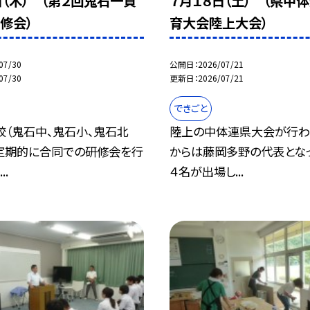
日（木） （第２回鬼石一貫
７月１８日（土） （県中
修会）
育大会陸上大会）
07/30
公開日
2026/07/21
07/30
更新日
2026/07/21
できごと
校（鬼石中、鬼石小、鬼石北
陸上の中体連県大会が行わ
、定期的に合同での研修会を行
からは藤岡多野の代表とな
..
４名が出場し...