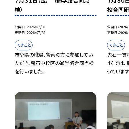
７月３１日（金） （通学路合同点
７月３０
検）
校合同研
公開日
2026/07/31
公開日
2026/
更新日
2026/07/31
更新日
2026/
できごと
できごと
市や県の職員、警察の方に参加してい
鬼石一貫
ただき、鬼石中校区の通学路合同点検
小）では
を行いました...
っています.