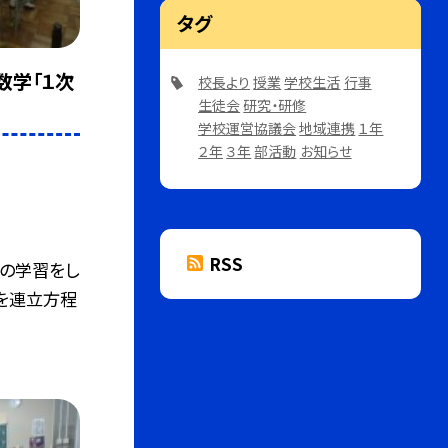
タグ
数学「１次
校長より
授業
学校生活
行事
生徒会
研究・研修
学校運営協議会
地域連携
１年
２年
３年
部活動
お知らせ
RSS
」の学習をし
を連立方程