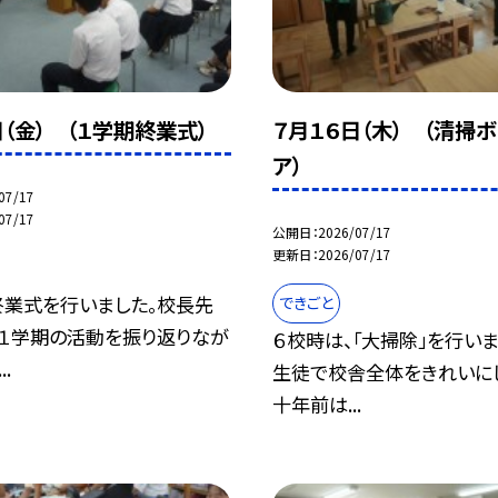
日（金） （１学期終業式）
７月１６日（木） （清掃
ア）
07/17
07/17
公開日
2026/07/17
更新日
2026/07/17
終業式を行いました。校長先
できごと
、１学期の活動を振り返りなが
６校時は、「大掃除」を行い
.
生徒で校舎全体をきれいに
十年前は...