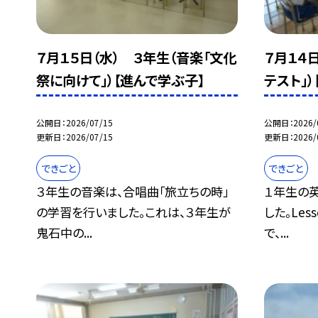
７月１５日（水） ３年生（音楽「文化
７月１４
祭に向けて」）【進んで学ぶ子】
テスト」
公開日
2026/07/15
公開日
2026/
更新日
2026/07/15
更新日
2026/
できごと
できごと
３年生の音楽は、合唱曲「旅立ちの時」
１年生の英
の学習を行いました。これは、３年生が
した。Le
鬼石中の...
で、...