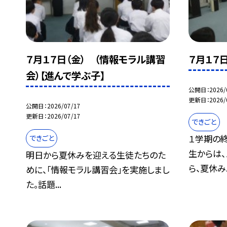
７月１７日（金） （情報モラル講習
７月１７
会）【進んで学ぶ子】
公開日
2026/
更新日
2026/
公開日
2026/07/17
更新日
2026/07/17
できごと
１学期の
できごと
生からは
明日から夏休みを迎える生徒たちのた
ら、夏休み..
めに、「情報モラル講習会」を実施しまし
た。話題...