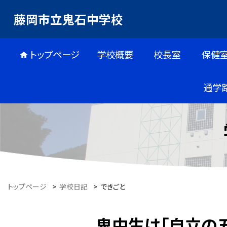
藤岡市立鬼石中学校
トップページ
学校概要
校長室
保健
通学
トップページ
>
学校日記
>
できごと
鬼中生は「自立の五