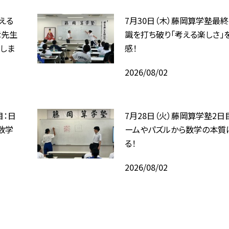
考える
7月30日（木）藤岡算学塾最終
章先生
識を打ち破り「考える楽しさ」
しま
感！
2026/08/02
目：日
7月28日（火）藤岡算学塾2日
数学
ームやパズルから数学の本質
る！
2026/08/02