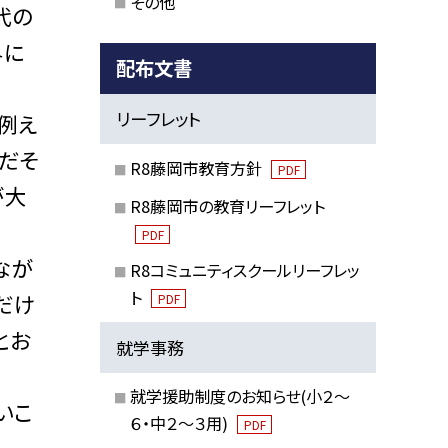
その他
代の
界に
配布文書
リーフレット
例え
題だそ
R8藤岡市教育方針
PDF
が大
R8藤岡市の教育リーフレット
PDF
なが
R8コミュニティスクールリーフレッ
ト
だけ
PDF
とお
就学事務
就学援助制度のお知らせ(小２～
いこ
６・中２～３用)
PDF