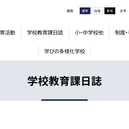
配色
通常
白地
黒地
文字
育活動
学校教育課日誌
小・中学校他
制度・
学びの多様化学校
学校教育課日誌