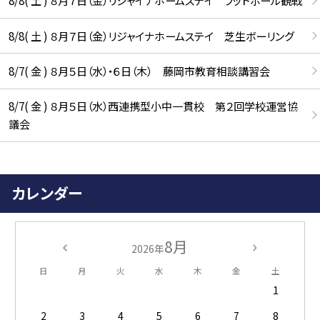
8/8( 土 ) ８月７日（金）リジャイナホームステイ フットボール観戦
8/8( 土 ) ８月７日（金）リジャイナホームステイ 芝生ボーリング
8/7( 金 ) ８月５日（水）・６日（木） 藤岡市教育相談講習会
8/7( 金 ) ８月５日（水）西連携型小中一貫校 第２回学校運営協
議会
カレンダー
8月
2026年
日
月
火
水
木
金
土
1
2
3
4
5
6
7
8