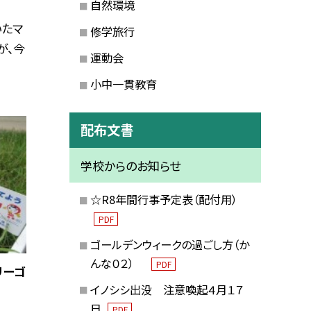
自然環境
いたマ
修学旅行
が、今
運動会
小中一貫教育
配布文書
学校からのお知らせ
☆R8年間行事予定表（配付用）
PDF
ゴールデンウィークの過ごし方（か
んな０２）
PDF
リーゴ
イノシシ出没 注意喚起４月１７
日
PDF