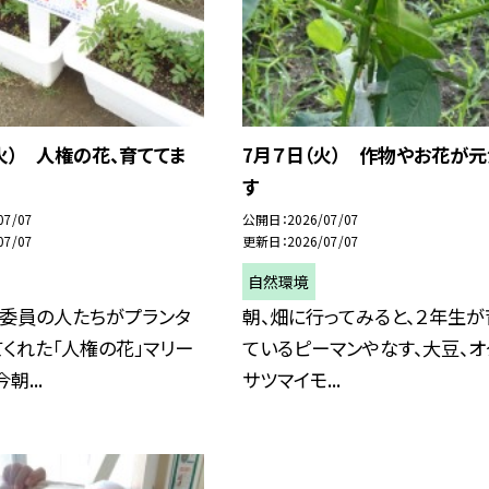
火） 人権の花、育ててま
7月７日（火） 作物やお花が元
す
07/07
公開日
2026/07/07
07/07
更新日
2026/07/07
自然環境
境委員の人たちがプランタ
朝、畑に行ってみると、２年生が
くれた「人権の花」マリー
ているピーマンやなす、大豆、オ
朝...
サツマイモ...