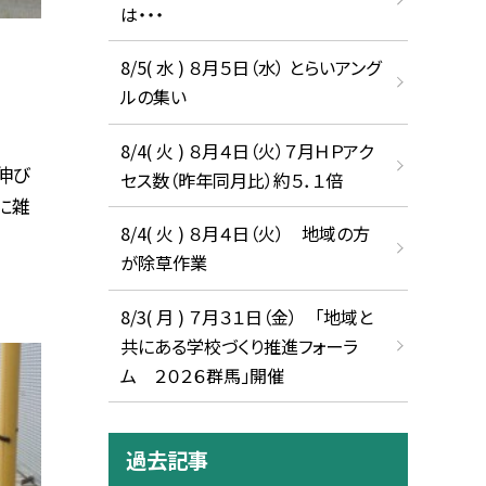
は・・・
8/5( 水 ) ８月５日（水） とらいアング
ルの集い
8/4( 火 ) ８月４日（火）７月ＨＰアク
伸び
セス数（昨年同月比）約５．１倍
に雑
8/4( 火 ) ８月４日（火） 地域の方
が除草作業
8/3( 月 ) ７月３１日（金） 「地域と
共にある学校づくり推進フォーラ
ム ２０２６群馬」開催
過去記事