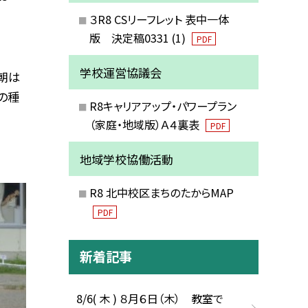
３R8 CSリーフレット 表中一体
版 決定稿0331 (1)
PDF
学校運営協議会
朝は
の種
R8キャリアアップ・パワープラン
（家庭・地域版）Ａ４裏表
PDF
地域学校協働活動
R8 北中校区まちのたからMAP
PDF
新着記事
8/6( 木 ) ８月６日（木） 教室で