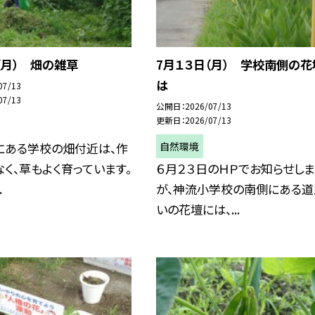
（月） 畑の雑草
7月１３日（月） 学校南側の花
は
07/13
07/13
公開日
2026/07/13
更新日
2026/07/13
自然環境
にある学校の畑付近は、作
く、草もよく育っています。
６月２３日のＨＰでお知らせしま
.
が、神流小学校の南側にある道
いの花壇には、...