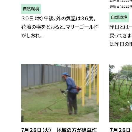
公開日
2026/
更新日
2026/
自然環境
自然環境
３０日（木）午後、外の気温は３６度。
花壇の横をとおると、マリーゴールド
昨日とは
がしおれ...
戻ってきま
は昨日の雨も
7月２８日（火） 地域の方が除草作
７月２８日