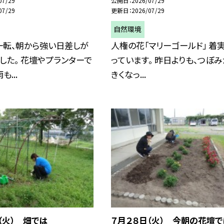
07/29
公開日
2026/07/29
07/29
更新日
2026/07/29
自然環境
一転、朝から強い日差しが
人権の花「マリーゴールド」 着
した。 花壇やプランターで
っています。 昨日よりも、つぼ
...
きくなっ...
（火） 畑では
７月２８日（火） 今朝の花壇で