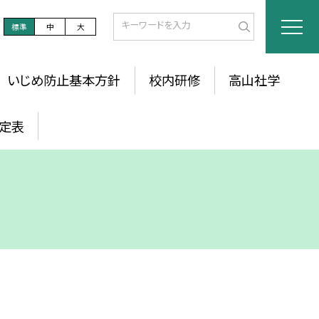
標準
中
大
いじめ防止基本方針
校内研修
高山社学
定表