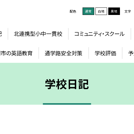
配色
通常
白地
黒地
文字
記
北連携型小中一貫校
コミュニティ・スクール
岡市の英語教育
通学路安全対策
学校評価
予
学校日記