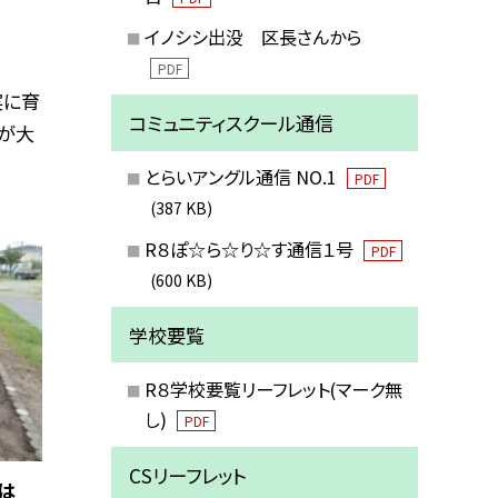
イノシシ出没 区長さんから
PDF
実に育
コミュニティスクール通信
みが大
とらいアングル通信 NO.1
PDF
(387 KB)
R８ぽ☆ら☆り☆す通信１号
PDF
(600 KB)
学校要覧
R８学校要覧リーフレット(マーク無
し)
PDF
CSリーフレット
は