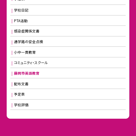
学校日記
PTA活動
感染症関係文書
通学路の安全点検
小中一貫教育
コミュニティ・スクール
藤岡市英語教育
配布文書
予定表
学校評価