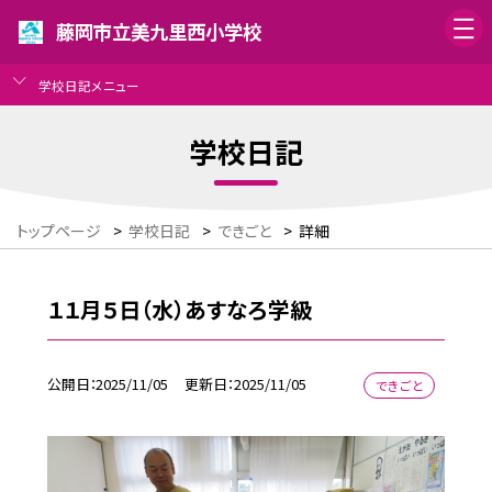
藤岡市立美九里西小学校
学校日記メニュー
学校日記
トップページ
>
学校日記
>
できごと
>
詳細
１１月５日（水）あすなろ学級
公開日
2025/11/05
更新日
2025/11/05
できごと