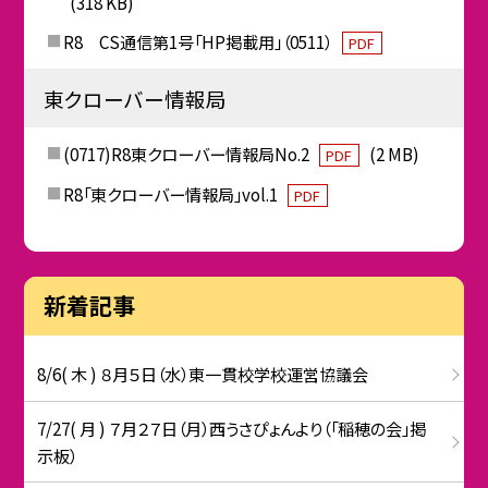
(318 KB)
R8 CS通信第1号「HP掲載用」（0511）
PDF
東クローバー情報局
(0717)R8東クローバー情報局No.2
(2 MB)
PDF
R8「東クローバー情報局」vol.1
PDF
新着記事
8/6( 木 ) ８月５日（水）東一貫校学校運営協議会
7/27( 月 ) ７月２７日（月）西うさぴょんより（「稲穂の会」掲
示板）