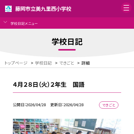
藤岡市立美九里西小学校
学校日記メニュー
学校日記
トップページ
>
学校日記
>
できごと
>
詳細
４月２８日（火）２年生 国語
公開日
2026/04/28
更新日
2026/04/28
できごと