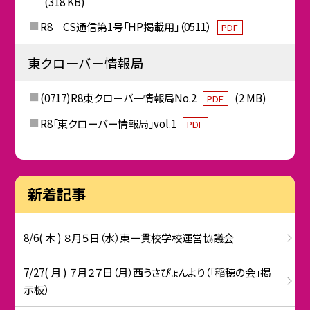
(318 KB)
R8 CS通信第1号「HP掲載用」（0511）
PDF
東クローバー情報局
(0717)R8東クローバー情報局No.2
(2 MB)
PDF
R8「東クローバー情報局」vol.1
PDF
新着記事
8/6( 木 ) ８月５日（水）東一貫校学校運営協議会
7/27( 月 ) ７月２７日（月）西うさぴょんより（「稲穂の会」掲
示板）