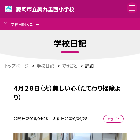
藤岡市立美九里西小学校
学校日記メニュー
学校日記
トップページ
>
学校日記
>
できごと
>
詳細
４月２８日（火）美しい心（たてわり掃除よ
り）
公開日
2026/04/28
更新日
2026/04/28
できごと