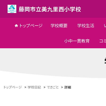
藤岡市立美九里西小学校
トップページ
学校概要
学校生活
小中一貫教育
コ
トップページ
>
学校日記
>
できごと
>
詳細