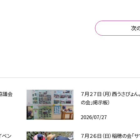
次
協議会
７月２７日（月）西うさぴょん
の会」掲示板）
2026/07/27
イベン
７月２６日（日）稲穂の会「