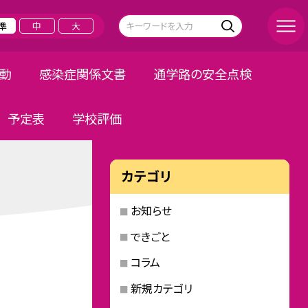
準
中
大
活動
感染症関係文書
通学路の安全点検
予定表
学校評価
カテゴリ
お知らせ
できごと
コラム
新規カテゴリ