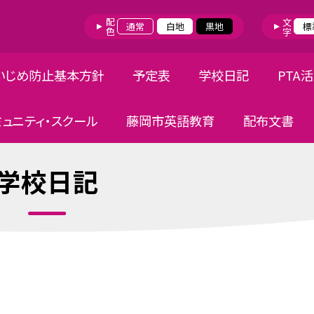
配色
文字
通常
白地
黒地
標
いじめ防止基本方針
予定表
学校日記
PTA
ミュニティ・スクール
藤岡市英語教育
配布文書
学校日記