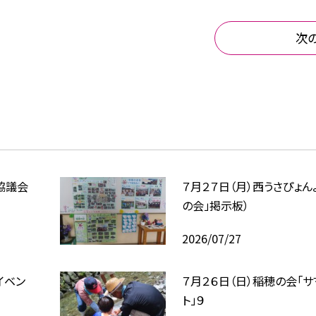
次
協議会
７月２７日（月）西うさぴょん
の会」掲示板）
2026/07/27
イベン
７月２６日（日）稲穂の会「
ト」９