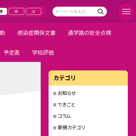
準
中
大
活動
感染症関係文書
通学路の安全点検
予定表
学校評価
カテゴリ
お知らせ
できごと
コラム
新規カテゴリ