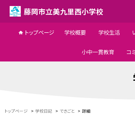
藤岡市立美九里西小学校
トップページ
学校概要
学校生活
小中一貫教育
コ
トップページ
>
学校日記
>
できごと
>
詳細