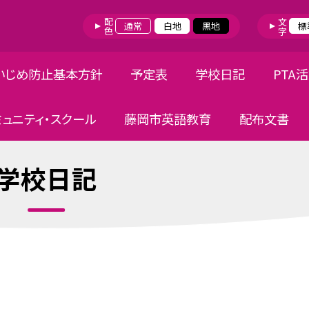
配色
文字
通常
白地
黒地
標
いじめ防止基本方針
予定表
学校日記
PTA
ミュニティ・スクール
藤岡市英語教育
配布文書
学校日記