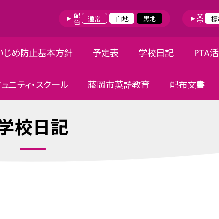
配色
文字
通常
白地
黒地
標
いじめ防止基本方針
予定表
学校日記
PTA
ミュニティ・スクール
藤岡市英語教育
配布文書
学校日記