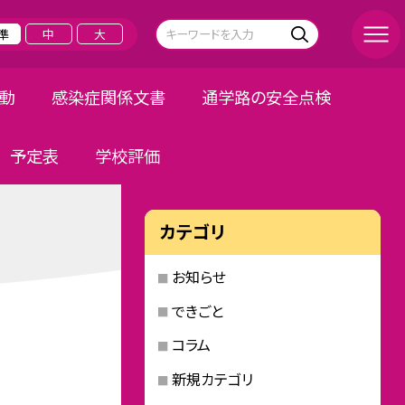
準
中
大
活動
感染症関係文書
通学路の安全点検
予定表
学校評価
カテゴリ
お知らせ
できごと
コラム
新規カテゴリ