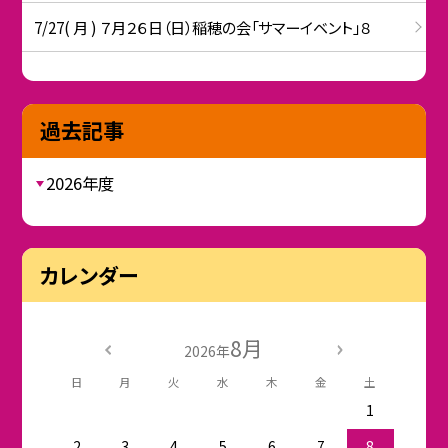
7/27( 月 ) ７月２６日（日）稲穂の会「サマーイベント」８
過去記事
2026年度
カレンダー
8月
2026年
日
月
火
水
木
金
土
1
2
3
4
5
6
7
8