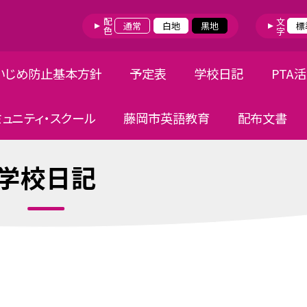
配色
文字
通常
白地
黒地
標
いじめ防止基本方針
予定表
学校日記
PTA
ミュニティ・スクール
藤岡市英語教育
配布文書
学校日記