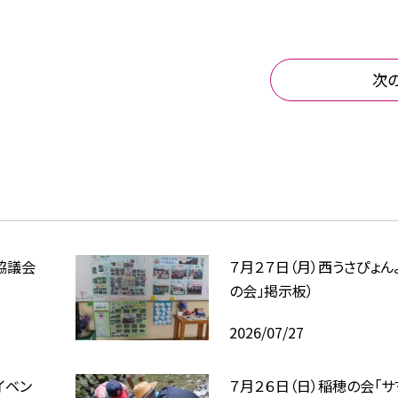
次
協議会
７月２７日（月）西うさぴょん
の会」掲示板）
2026/07/27
イベン
７月２６日（日）稲穂の会「