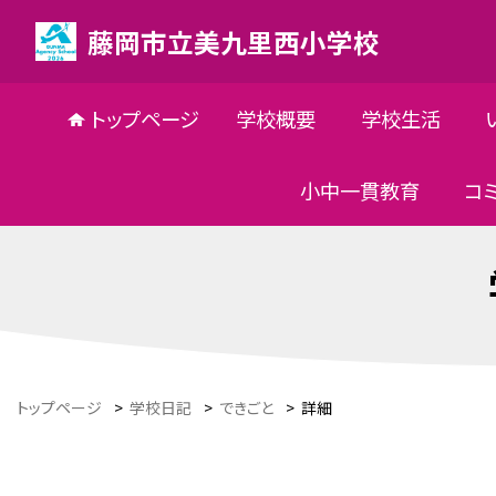
藤岡市立美九里西小学校
トップページ
学校概要
学校生活
小中一貫教育
コ
トップページ
>
学校日記
>
できごと
>
詳細