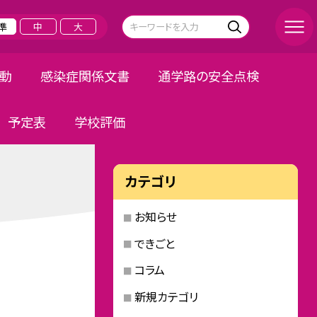
準
中
大
活動
感染症関係文書
通学路の安全点検
予定表
学校評価
カテゴリ
お知らせ
できごと
コラム
新規カテゴリ