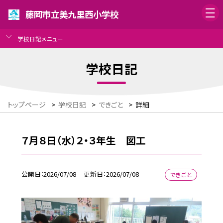
藤岡市立美九里西小学校
学校日記メニュー
学校日記
トップページ
>
学校日記
>
できごと
>
詳細
７月８日（水）２・３年生 図工
公開日
2026/07/08
更新日
2026/07/08
できごと