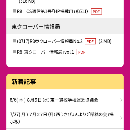
(318 KB)
R8 CS通信第1号「HP掲載用」（0511）
PDF
東クローバー情報局
(0717)R8東クローバー情報局No.2
(2 MB)
PDF
R8「東クローバー情報局」vol.1
PDF
新着記事
8/6( 木 ) ８月５日（水）東一貫校学校運営協議会
7/27( 月 ) ７月２７日（月）西うさぴょんより（「稲穂の会」掲
示板）