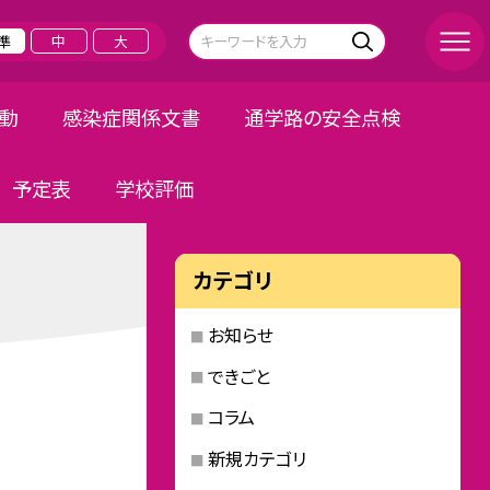
準
中
大
活動
感染症関係文書
通学路の安全点検
予定表
学校評価
カテゴリ
お知らせ
できごと
コラム
新規カテゴリ