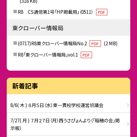
(318 KB)
R8 CS通信第1号「HP掲載用」（0511）
PDF
東クローバー情報局
(0717)R8東クローバー情報局No.2
(2 MB)
PDF
R8「東クローバー情報局」vol.1
PDF
新着記事
8/6( 木 ) ８月５日（水）東一貫校学校運営協議会
7/27( 月 ) ７月２７日（月）西うさぴょんより（「稲穂の会」掲
示板）