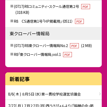
(0717)R8コミュニティ・スクール通信第２号
PDF
(318 KB)
R8 CS通信第1号「HP掲載用」（0511）
PDF
東クローバー情報局
(0717)R8東クローバー情報局No.2
(2 MB)
PDF
R8「東クローバー情報局」vol.1
PDF
新着記事
8/6( 木 ) ８月５日（水）東一貫校学校運営協議会
7/27( 月 ) ７月２７日（月）西うさぴょんより（「稲穂の会」掲