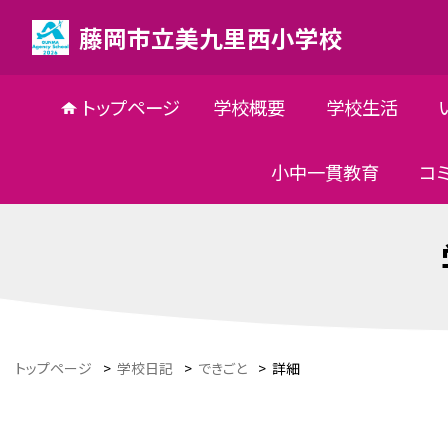
藤岡市立美九里西小学校
トップページ
学校概要
学校生活
小中一貫教育
コ
トップページ
>
学校日記
>
できごと
>
詳細