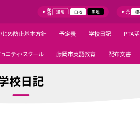
配色
文字
通常
白地
黒地
標
いじめ防止基本方針
予定表
学校日記
PTA
ミュニティ・スクール
藤岡市英語教育
配布文書
学校日記