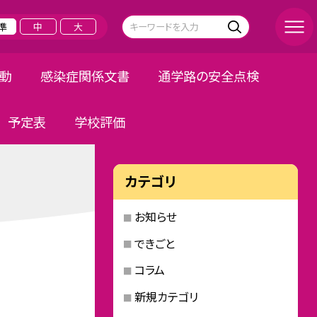
準
中
大
活動
感染症関係文書
通学路の安全点検
予定表
学校評価
カテゴリ
お知らせ
できごと
コラム
新規カテゴリ