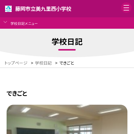
藤岡市立美九里西小学校
学校日記メニュー
学校日記
トップページ
>
学校日記
>
できごと
できごと