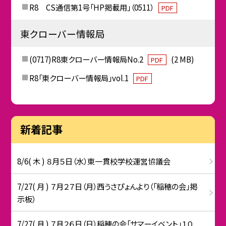
R8 CS通信第1号「HP掲載用」（0511）
PDF
東クローバー情報局
(0717)R8東クローバー情報局No.2
(2 MB)
PDF
R8「東クローバー情報局」vol.1
PDF
新着記事
8/6( 木 ) ８月５日（水）東一貫校学校運営協議会
7/27( 月 ) ７月２７日（月）西うさぴょんより（「稲穂の会」掲
示板）
7/27( 月 ) ７月２６日（日）稲穂の会「サマーイベント」１０