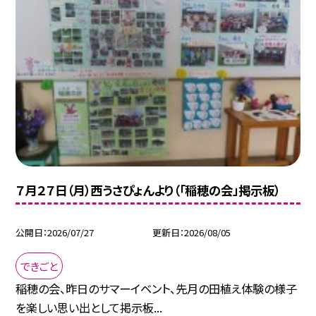
７月２７日（月）西うさぴょんより（「稲穂の会」掲示板）
公開日
2026/07/27
更新日
2026/08/05
できごと
稲穂の会、昨日のサマーイベント、先月の田植え体験の様子
を楽しい思い出として掲示板...