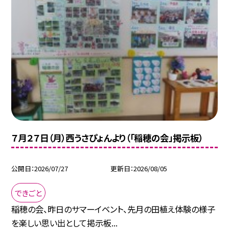
７月２７日（月）西うさぴょんより（「稲穂の会」掲示板）
公開日
2026/07/27
更新日
2026/08/05
できごと
稲穂の会、昨日のサマーイベント、先月の田植え体験の様子
を楽しい思い出として掲示板...