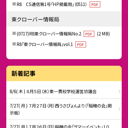
R8 CS通信第1号「HP掲載用」（0511）
PDF
東クローバー情報局
(0717)R8東クローバー情報局No.2
(2 MB)
PDF
R8「東クローバー情報局」vol.1
PDF
新着記事
8/6( 木 ) ８月５日（水）東一貫校学校運営協議会
7/27( 月 ) ７月２７日（月）西うさぴょんより（「稲穂の会」掲
示板）
7/27( 月 ) ７月２６日（日）稲穂の会「サマーイベント」１０