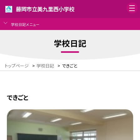
藤岡市立美九里西小学校
学校日記メニュー
学校日記
トップページ
>
学校日記
>
できごと
できごと