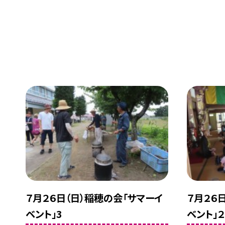
７月２６日（日）稲穂の会「サマーイ
７月２６
ベント」3
ベント」２