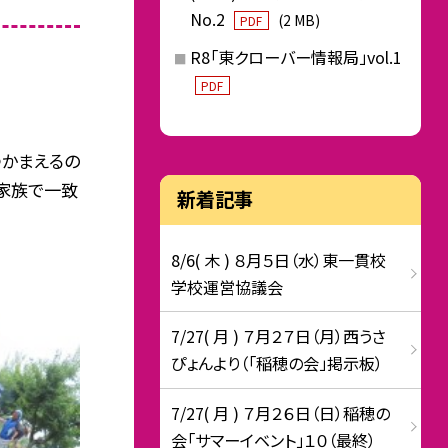
No.2
(2 MB)
PDF
R8「東クローバー情報局」vol.1
PDF
つかまえるの
家族で一致
新着記事
8/6( 木 ) ８月５日（水）東一貫校
学校運営協議会
7/27( 月 ) ７月２７日（月）西うさ
ぴょんより（「稲穂の会」掲示板）
7/27( 月 ) ７月２６日（日）稲穂の
会「サマーイベント」１０（最終）