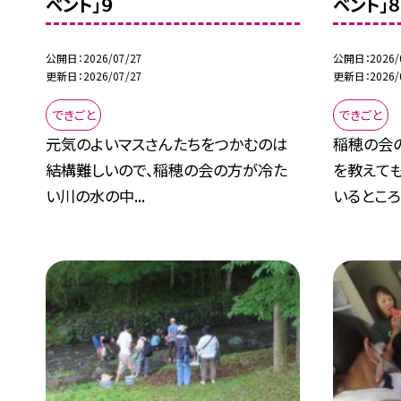
ベント」９
ベント」８
公開日
2026/07/27
公開日
2026/
更新日
2026/07/27
更新日
2026/
できごと
できごと
元気のよいマスさんたちをつかむのは
稲穂の会
結構難しいので、稲穂の会の方が冷た
を教えても
い川の水の中...
いるところ.