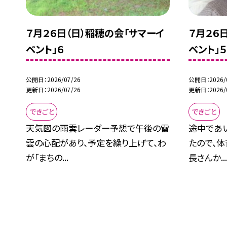
７月２６日（日）稲穂の会「サマーイ
７月２６
ベント」６
ベント」５
公開日
2026/07/26
公開日
2026/
更新日
2026/07/26
更新日
2026/
できごと
できごと
天気図の雨雲レーダー予想で午後の雷
途中であ
雲の心配があり、予定を繰り上げて、わ
たので、体
が「まちの...
長さんか..