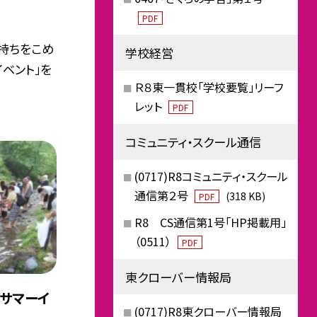
PDF
持ちをこめ
学校経営
イベント」を
Ｒ８東一貫校「学校要覧」リーフ
レット
PDF
コミュニティ・スクール通信
(0717)R8コミュニティ・スクール
通信第２号
(318 KB)
PDF
R8 CS通信第1号「HP掲載用」
（0511）
PDF
東クローバー情報局
「サマーイ
(0717)R8東クローバー情報局