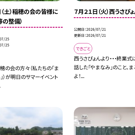
日（土）稲穂の会の皆様に
７月２１日（火）西うさぴょ
等の整備）
公開日
2026/07/21
更新日
2026/07/21
07/25
07/25
できごと
西うさぴょんより・・・終業式
話した「やまなみ」のこと、
穂の会の方々（私たちの「ま
よ！...
」）が明日のサマーイベント
.