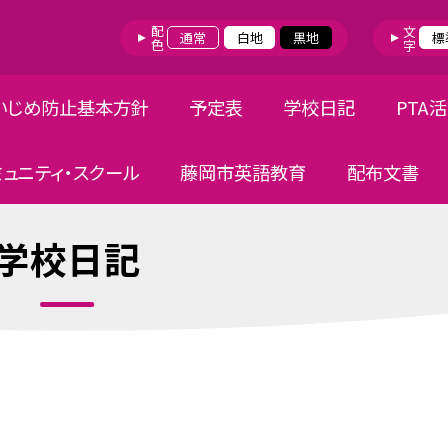
配色
文字
通常
白地
黒地
標
いじめ防止基本方針
予定表
学校日記
PTA
ミュニティ・スクール
藤岡市英語教育
配布文書
学校日記