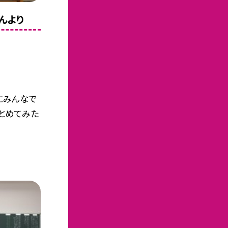
んより
にみんなで
まとめてみた