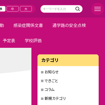
準
中
大
活動
感染症関係文書
通学路の安全点検
予定表
学校評価
カテゴリ
お知らせ
できごと
コラム
新規カテゴリ