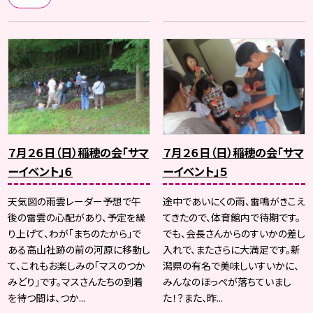
７月２６日（日）稲穂の会「サマ
７月２６日（日）稲穂の会「サマ
ーイベント」６
ーイベント」５
天気図の雨雲レーダー予想で午
途中であいにくの雨、雷鳴がきこえ
後の雷雲の心配があり、予定を繰
てきたので、体育館内で待期です。
り上げて、わが「まちのたから」で
でも、会長さんからのすいかの差し
ある高山社跡の前の河原に移動し
入れで、またさらに大満足です。新
て、これもお楽しみの「マスのつか
潟県の有名で美味しいすいかに、
みどり」です。マスさんたちの到着
みんなのほっぺが落ちていまし
を待つ間は、つか...
た！？また、昨...