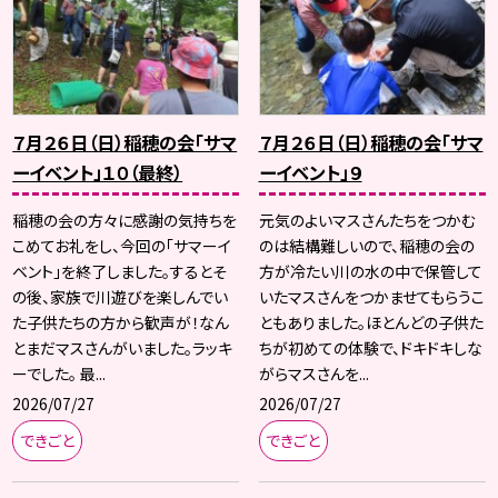
７月２６日（日）稲穂の会「サマ
７月２６日（日）稲穂の会「サマ
ーイベント」１０（最終）
ーイベント」９
稲穂の会の方々に感謝の気持ちを
元気のよいマスさんたちをつかむ
こめてお礼をし、今回の「サマーイ
のは結構難しいので、稲穂の会の
ベント」を終了しました。するとそ
方が冷たい川の水の中で保管して
の後、家族で川遊びを楽しんでい
いたマスさんをつかませてもらうこ
た子供たちの方から歓声が！なん
ともありました。ほとんどの子供た
とまだマスさんがいました。ラッキ
ちが初めての体験で、ドキドキしな
ーでした。 最...
がらマスさんを...
2026/07/27
2026/07/27
できごと
できごと