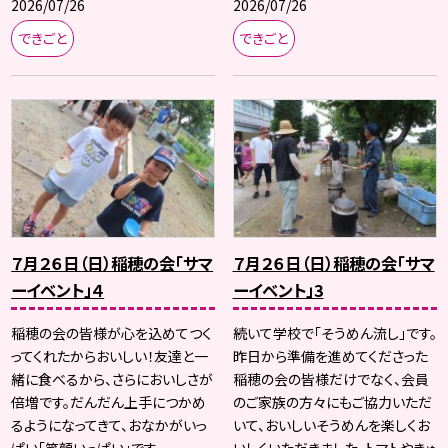
2026/07/26
2026/07/26
できごと
できごと
７月２６日（日）稲穂の会「サマ
７月２６日（日）稲穂の会「サマ
ーイベント」４
ーイベント」3
稲穂の会の皆様が心を込めてつく
続いて学校で「そうめん流し」です。
ってくれたからおいしい！友達と一
昨日から準備を進めてくださった
緒に食べるから、さらにおいしさが
稲穂の会の皆様だけでなく、会員
倍増です。だんだん上手につかめ
のご家族の方々にもご協力いただ
るようになってきて、おなかがいっ
いて、おいしいそうめんを楽しくお
ぱい「笑顔いっぱい」です。
いしくいただきました。トマトやきゅ