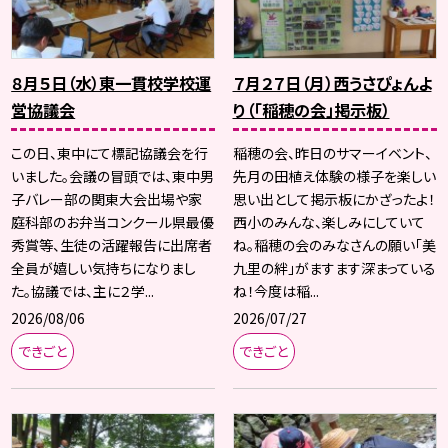
８月５日（水）東一貫校学校運
７月２７日（月）西うさぴょんよ
営協議会
り（「稲穂の会」掲示板）
この日、東中にて標記協議会を行
稲穂の会、昨日のサマーイベント、
いました。会議の冒頭では、東中男
先月の田植え体験の様子を楽しい
子バレー部の関東大会出場や家
思い出として掲示板にかざったよ！
庭科部のお弁当コンクール県最優
西小のみんな、楽しみにしていて
秀賞等、生徒の活躍報告に出席者
ね。稲穂の会のみなさんの願い「美
全員が嬉しい気持ちになりまし
九里の絆」がますます深まっている
た。協議では、主に２学...
ね！今度は稲...
2026/08/06
2026/07/27
できごと
できごと